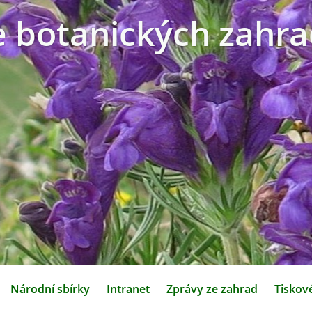
e botanických zahra
Národní sbírky
Intranet
Zprávy ze zahrad
Tiskov