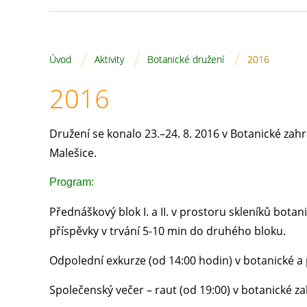
/
/
/
Úvod
Aktivity
Botanické družení
2016
2016
Družení se konalo 23.–24. 8. 2016 v Botanické za
Malešice.
Program:
Přednáškový blok I. a II. v prostoru skleníků bota
příspěvky v trvání 5-10 min do druhého bloku.
Odpolední exkurze (od 14:00 hodin) v botanické 
Společenský večer – raut (od 19:00) v botanické 