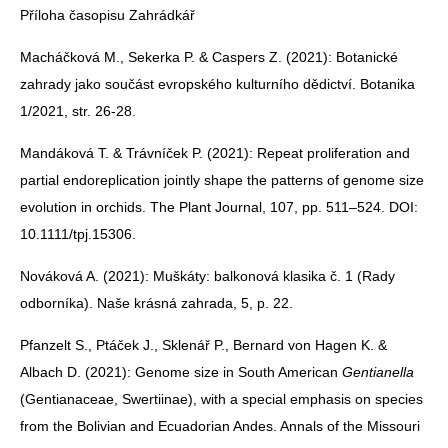
Příloha časopisu Zahrádkář
Macháčková M., Sekerka P. & Caspers Z. (2021): Botanické
zahrady jako součást evropského kulturního dědictví. Botanika
1/2021, str. 26-28.
Mandáková T. & Trávníček P. (2021): Repeat proliferation and
partial endoreplication jointly shape the patterns of genome size
evolution in orchids. The Plant Journal, 107, pp. 511–524. DOI:
10.1111/tpj.15306.
Nováková A. (2021): Muškáty: balkonová klasika č. 1 (Rady
odborníka). Naše krásná zahrada, 5, p. 22.
Pfanzelt S., Ptáček J., Sklenář P., Bernard von Hagen K. &
Albach D. (2021): Genome size in South American
Gentianella
(Gentianaceae, Swertiinae), with a special emphasis on species
from the Bolivian and Ecuadorian Andes. Annals of the Missouri