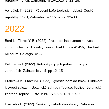
republiky, IV. díl, Zahradnictví 10/2023, s. 22–25.
Vencálek T. (2023): Původní keře teplejších oblastí České
republiky, V. díl, Zahradnictví 11/2023 s. 32–33.
2022
Bortl L., Flores Y. B. (2022): Frutos de las plantas nativas e
introducidas de Ucayali y Loreto. Field guide #1456, The Field
Museum, Chicago, USA.
Bulánková I. (2022): Kokoříky a jejich příbuzné rody v
zahradách. Zahradnictví, 5, pp.12–15.
Frolíková A., Ptáček J. (2022): Vyrostla nám do krásy. Publikace
k výročí založení Botanické zahrady Teplice. Teplice, Botanická
zahrada Teplice. 1–92. ISBN 978-80-11-01957-0.
Hanzelka P. (2022): Šuškardy neboli shorakvěty. Zahradnictví,