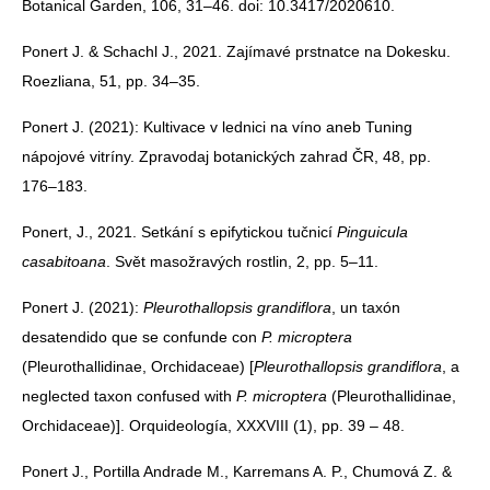
Botanical Garden, 106, 31–46. doi: 10.3417/2020610.
Ponert J. & Schachl J., 2021. Zajímavé prstnatce na Dokesku.
Roezliana, 51, pp. 34–35.
Ponert J. (2021): Kultivace v lednici na víno aneb Tuning
nápojové vitríny. Zpravodaj botanických zahrad ČR, 48, pp.
176–183.
Ponert, J., 2021. Setkání s epifytickou tučnicí
Pinguicula
casabitoana
. Svět masožravých rostlin, 2, pp. 5–11.
Ponert J. (2021):
Pleurothallopsis grandiflora
, un taxón
desatendido que se confunde con
P. microptera
(Pleurothallidinae, Orchidaceae) [
Pleurothallopsis grandiflora
, a
neglected taxon confused with
P. microptera
(Pleurothallidinae,
Orchidaceae)]. Orquideología, XXXVIII (1), pp. 39 – 48.
Ponert J., Portilla Andrade M., Karremans A. P., Chumová Z. &