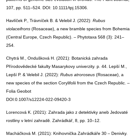
107, pp. 511–524. DOI: 10.1111/tpj.15306.
Havlíček P., Trávníček B. & Velebil J. (2022):
Rubus
violaceifrons
(Rosaceae), a new bramble species from Bohemia
(Central Europe, Czech Republic). – Phytotaxa 568 (3): 241–
254.
Chytrá M., Ondušková H. (2021): Botanická zahrada
Přírodovědecké fakulty Masarykovy univerzity. p. 44. Lepší M.,
Lepší P. & Velebil J. (2022):
Rubus atroroseus
(Rosaceae), a
new species of the section Corylifolii from the Czech Republic. –
Folia Geobot
DOI:0.1007/s12224-022-09420-3
Lorencová K. (2021): Zahrada jako z detektivky aneb Jedovaté
rostliny v letní zahradě. Zahrádkář, 8, pp. 10–12.
Macháčková M. (2021): Knihovnička Zahrádkáře 30 – Denivky.