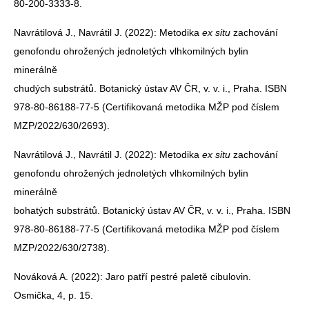
80-200-3333-8.
Navrátilová J., Navrátil J. (2022): Metodika
ex situ
zachování
genofondu ohrožených jednoletých vlhkomilných bylin
minerálně
chudých substrátů. Botanický ústav AV ČR, v. v. i., Praha. ISBN
978-80-86188-77-5 (Certifikovaná metodika MŽP pod číslem
MZP/2022/630/2693).
Navrátilová J., Navrátil J. (2022): Metodika
ex situ
zachování
genofondu ohrožených jednoletých vlhkomilných bylin
minerálně
bohatých substrátů. Botanický ústav AV ČR, v. v. i., Praha. ISBN
978-80-86188-77-5 (Certifikovaná metodika MŽP pod číslem
MZP/2022/630/2738).
Nováková A. (2022): Jaro patří pestré paletě cibulovin.
Osmička, 4, p. 15.