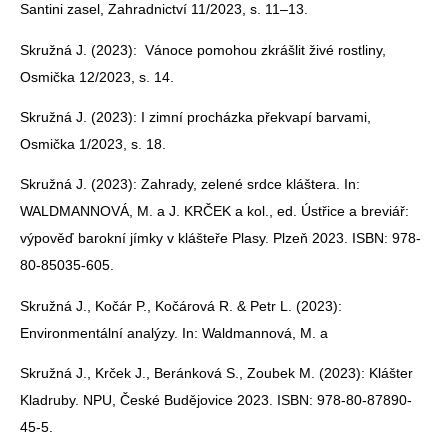
Santini zasel, Zahradnictví 11/2023, s. 11–13.
Skružná J. (2023): Vánoce pomohou zkrášlit živé rostliny,
Osmička 12/2023, s. 14.
Skružná J. (2023): I zimní procházka překvapí barvami,
Osmička 1/2023, s. 18.
Skružná J. (2023): Zahrady, zelené srdce kláštera. In:
WALDMANNOVÁ, M. a J. KRČEK a kol., ed. Ústřice a breviář:
výpověď barokní jímky v klášteře Plasy. Plzeň 2023. ISBN: 978-
80-85035-605.
Skružná J., Kočár P., Kočárová R. & Petr L. (2023):
Environmentální analýzy. In: Waldmannová, M. a
Skružná J., Krček J., Beránková S., Zoubek M. (2023): Klášter
Kladruby. NPU, České Budějovice 2023. ISBN: 978-80-87890-
45-5.