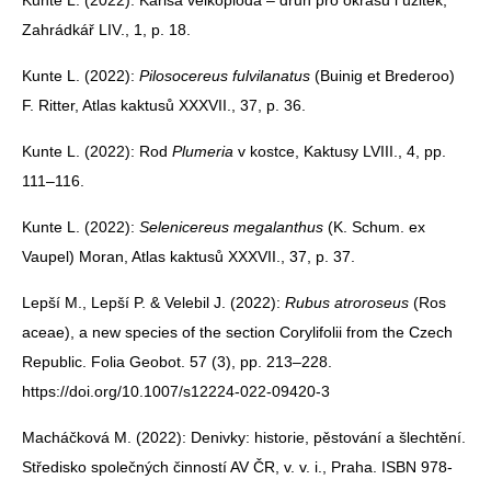
Kunte L. (2022): Karisa velkoplodá – druh pro okrasu i užitek,
Zahrádkář LIV., 1, p. 18.
Kunte L. (2022):
Pilosocereus fulvilanatus
(Buinig et Brederoo)
F. Ritter, Atlas kaktusů XXXVII., 37, p. 36.
Kunte L. (2022): Rod
Plumeria
v kostce, Kaktusy LVIII., 4, pp.
111–116.
Kunte L. (2022):
Selenicereus megalanthus
(K. Schum. ex
Vaupel) Moran, Atlas kaktusů XXXVII., 37, p. 37.
Lepší M., Lepší P. & Velebil J. (2022):
Rubus atroroseus
(Ros
aceae), a new species of the section Corylifolii from the Czech
Republic. Folia Geobot. 57 (3), pp. 213–228.
https://doi.org/10.1007/s12224-022-09420-3
Macháčková M. (2022): Denivky: historie, pěstování a šlechtění.
Středisko společných činností AV ČR, v. v. i., Praha. ISBN 978-