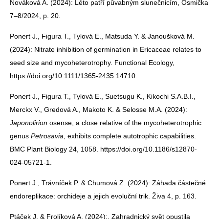
Nováková A. (2024): Léto patří půvabným slunečnicím, Osmička
7–8/2024, p. 20.
Ponert J., Figura T., Tylová E., Matsuda Y. & Janoušková M.
(2024): Nitrate inhibition of germination in Ericaceae relates to
seed size and mycoheterotrophy. Functional Ecology,
https://doi.org/10.1111/1365-2435.14710.
Ponert J., Figura T., Tylová E., Suetsugu K., Kikochi S.A.B.I.,
Merckx V., Gredová A., Makoto K. & Selosse M.A. (2024):
Japonolirion
osense, a close relative of the mycoheterotrophic
genus
Petrosavia
, exhibits complete autotrophic capabilities.
BMC Plant Biology 24, 1058. https://doi.org/10.1186/s12870-
024-05721-1.
Ponert J., Trávníček P. & Chumová Z. (2024): Záhada částečné
endoreplikace: orchideje a jejich evoluční trik. Živa 4, p. 163.
Ptáček J. & Frolíková A. (2024):. Zahradnický svět opustila