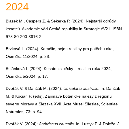
2024
Blažek M., Caspers Z. & Sekerka P. (2024): Nejstarší odrůdy
kosatců. Akademie věd České republiky in Strategie AV21. ISBN
978-80-200-3616-2.
Brzková L. (2024): Kamélie, nejen rostliny pro potěchu oka,
Osmička 11/2024, p. 28.
Bulánková I. (2024): Kosatec sibiřský – rostlina roku 2024,
Osmička 5/2024, p. 17.
Dvořák V. & Dančák M. (2024):
Utricularia australis
. In: Dančák
M. & Kocián P. (eds), Zajímavé botanické nálezy z regionu
severní Moravy a Slezska XVII, Acta Musei Silesiae, Scientiae
Naturales, 73: p. 94.
Dvořák V. (2024):
Anthriscus caucalis
. In: Lustyk P. & Doležal J.