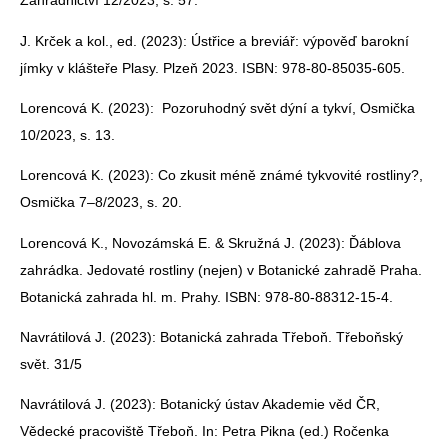
Zahradnictví 12/2023, s. 57.
J. Krček a kol., ed. (2023): Ústřice a breviář: výpověď barokní
jímky v klášteře Plasy. Plzeň 2023. ISBN: 978-80-85035-605.
Lorencová K. (2023): Pozoruhodný svět dýní a tykví, Osmička
10/2023, s. 13.
Lorencová K. (2023): Co zkusit méně známé tykvovité rostliny?,
Osmička 7–8/2023, s. 20.
Lorencová K., Novozámská E. & Skružná J. (2023): Ďáblova
zahrádka. Jedovaté rostliny (nejen) v Botanické zahradě Praha.
Botanická zahrada hl. m. Prahy. ISBN: 978-80-88312-15-4.
Navrátilová J. (2023): Botanická zahrada Třeboň. Třeboňský
svět. 31/5
Navrátilová J. (2023): Botanický ústav Akademie věd ČR,
Vědecké pracoviště Třeboň. In: Petra Pikna (ed.) Ročenka