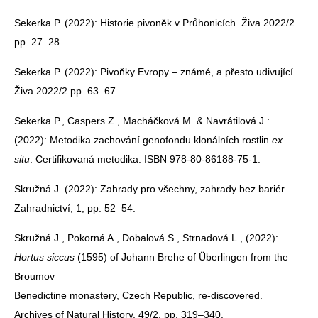
Sekerka P. (2022): Historie pivoněk v Průhonicích. Živa 2022/2
pp. 27–28.
Sekerka P. (2022): Pivoňky Evropy – známé, a přesto udivující.
Živa 2022/2 pp. 63–67.
Sekerka P., Caspers Z., Macháčková M. & Navrátilová J.:
(2022): Metodika zachování genofondu klonálních rostlin
ex
situ
. Certifikovaná metodika. ISBN 978-80-86188-75-1.
Skružná J. (2022): Zahrady pro všechny, zahrady bez bariér.
Zahradnictví, 1, pp. 52–54.
Skružná J., Pokorná A., Dobalová S., Strnadová L., (2022):
Hortus siccus
(1595) of Johann Brehe of Überlingen from the
Broumov
Benedictine monastery, Czech Republic, re-discovered.
Archives of Natural History, 49/2, pp. 319–340.