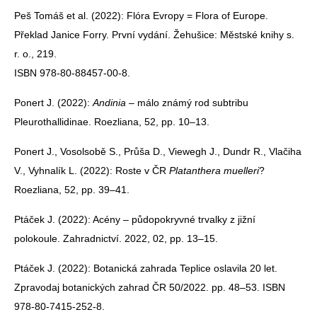
Peš Tomáš et al. (2022): Flóra Evropy = Flora of Europe.
Překlad Janice Forry. První vydání. Žehušice: Městské knihy s.
r. o., 219.
ISBN 978-80-88457-00-8.
Ponert J. (2022):
Andinia
– málo známý rod subtribu
Pleurothallidinae. Roezliana, 52, pp. 10–13.
Ponert J., Vosolsobě S., Průša D., Viewegh J., Dundr R., Vlačiha
V., Vyhnalík L. (2022): Roste v ČR
Platanthera muelleri
?
Roezliana, 52, pp. 39–41.
Ptáček J. (2022): Acény – půdopokryvné trvalky z jižní
polokoule. Zahradnictví. 2022, 02, pp. 13–15.
Ptáček J. (2022): Botanická zahrada Teplice oslavila 20 let.
Zpravodaj botanických zahrad ČR 50/2022. pp. 48–53. ISBN
978-80-7415-252-8.