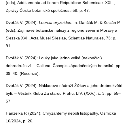
(eds), Additamenta ad floram Reipublicae Bohemicae. XXII.,
Zprávy České botanické společnosti 59: p. 47.
Dvořák V. (2024):
Leersia oryzoides
. In: Dančák M. & Kocián P.
(eds), Zajímavé botanické nálezy z regionu severní Moravy a
Slezska XVII, Acta Musei Silesiae, Scientiae Naturales, 73: p.
91.
Dvořák V. (2024): Louky jako jedno velké (nekončící)
dobrodružství. – Calluna: Časopis západočeských botaniků, pp.
39–40. (Recenze).
Dvořák V. (2024): Nákladové nádraží Žižkov a jeho drobnokvěté
býlí. – Věstník Klubu Za starou Prahu, LIV. (XXV.), č. 3: pp. 55–
57.
Hanzelka P. (2024): Chryzantémy neboli listopadky, Osmička
10/2024, p. 26.