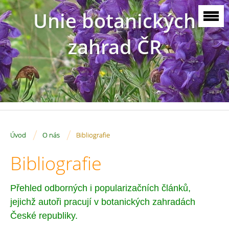
Unie botanických
zahrad ČR
/
/
Úvod
O nás
Bibliografie
Bibliografie
Přehled odborných i popularizačních článků,
jejichž autoři pracují v botanických zahradách
České republiky.