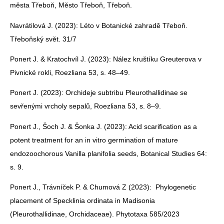
města Třeboň, Město Třeboň, Třeboň.
Navrátilová J. (2023): Léto v Botanické zahradě Třeboň.
Třeboňský svět. 31/7
Ponert J. & Kratochvíl J. (2023): Nález kruštíku Greuterova v
Pivnické rokli, Roezliana 53, s. 48–49.
Ponert J. (2023): Orchideje subtribu Pleurothallidinae se
sevřenými vrcholy sepalů, Roezliana 53, s. 8–9.
Ponert J., Šoch J. & Šonka J. (2023): Acid scarification as a
potent treatment for an in vitro germination of mature
endozoochorous Vanilla planifolia seeds, Botanical Studies 64:
s. 9.
Ponert J.,
Trávníček P.
&
Chumová Z
(2023): Phylogenetic
placement of Specklinia ordinata in Madisonia
(Pleurothallidinae, Orchidaceae). Phytotaxa 585/2023