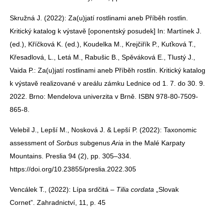
Skružná J. (2022): Za(u)jatí rostlinami aneb Příběh rostlin.
Kritický katalog k výstavě [oponentský posudek] In: Martínek J.
(ed.), Kříčková K. (ed.), Koudelka M., Krejčiřík P., Kuťková T.,
Křesadlová, L., Letá M., Rabušic B., Spěváková E., Tlustý J.,
Vaida P.: Za(u)jatí rostlinami aneb Příběh rostlin. Kritický katalog
k výstavě realizované v areálu zámku Lednice od 1. 7. do 30. 9.
2022. Brno: Mendelova univerzita v Brně. ISBN 978-80-7509-
865-8.
Velebil J., Lepší M., Nosková J. & Lepší P. (2022): Taxonomic
assessment of
Sorbus
subgenus
Aria
in the Malé Karpaty
Mountains. Preslia 94 (2), pp. 305–334.
https://doi.org/10.23855/preslia.2022.305
Vencálek T., (2022): Lípa srdčitá –
Tilia cordata
„Slovak
Cornet”. Zahradnictví, 11, p. 45