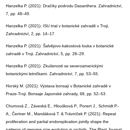
Hanzelka P. (2021): Dračíky podrodu Dasanthera. Zahradnictví,
7, pp. 48–49.
Hanzelka P. (2021): ISU trial v botanické zahradě v Troji.
Zahradnictví, 2, pp. 14–17.
Hanzelka P. (2021): Šalvějovo-kakostová louka v botanické
zahradě v Troji. Zahradnictví, 5, pp. 28–29.
Hanzelka P. (2021): Zkušenosti se severoamerickými
botanickými letničkami. Zahradnictví, 7, pp. 53–55.
Horský M. (2021): Výstava bonsají v Botanické zahradě v
Praze-Troji. Bonsaje Japonské zahrady, 68, pp. 52–53.
Chumová Z., Záveská E., Hloušková P., Ponert J., Schmidt P.-
A., Čertner M., Mandáková T. & Trávníček P. (2021): Repeat
proliferation and partial endoreplication jointly shape the
patterns of genome size evolution in orchids. The Plant Journal,