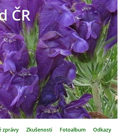
d ČR
é zprávy
Zkušenosti
Fotoalbum
Odkazy