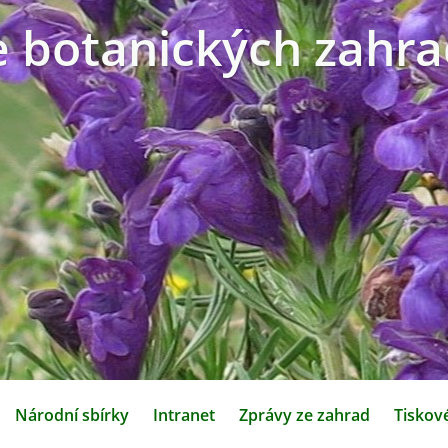
e botanických zahra
Národní sbírky
Intranet
Zprávy ze zahrad
Tiskov