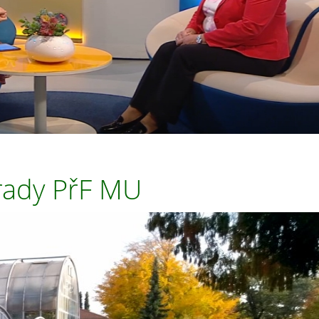
hrady PřF MU