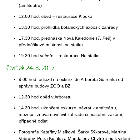
(amfiteátru)
12.00 hod. oběd – restaurace Kiboko
13.30 hod. prohlídka botanických expozic zahrady
17.30 hod. přednáška Nová Kaledonie (
T. Peš
) v
přednáškové místnosti na statku
19.30 hod večeře – restaurace Na statku
čtvrtek 24. 8. 2017
9.00 hod. odjezd na exkurzi do Arboreta Sofronka od
správní budovy ZOO a BZ
12.30 hod oběd v Arboretu
14.30 hod. ukončení exkurze, návrat k amfiteátru,
možnost znova navštívit zahradu či pěstební zázemí,
případně odjet
Fotografie Kateřiny Misíkové, Šárky Sýkorové, Martina
Vobruby, Petra Kutáka a Magdaleny Chytré jsou k vidění