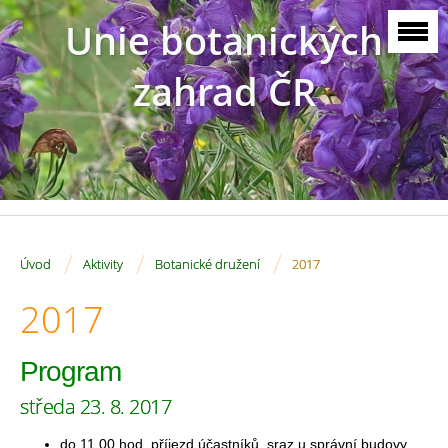
Unie botanických
zahrad ČR
/
/
/
Úvod
Aktivity
Botanické družení
2017
2017
Program
středa 23. 8. 2017
do 11.00 hod. příjezd účastníků, sraz u správní budovy