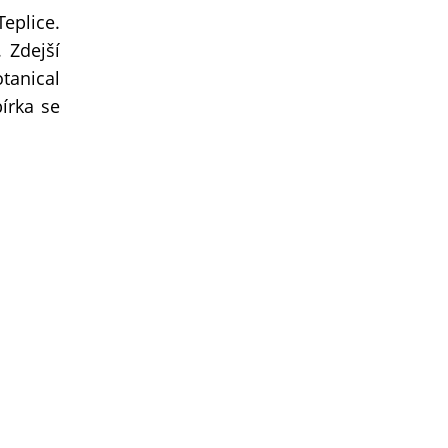
eplice.
. Zdejší
tanical
írka se