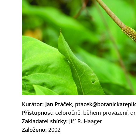
Kurátor: Jan Ptáček, ptacek@botanickatepli
Přístupnost:
celoročně, během provázení, dn
Zakladatel sbírky:
Jiří R. Haager
Založeno:
2002