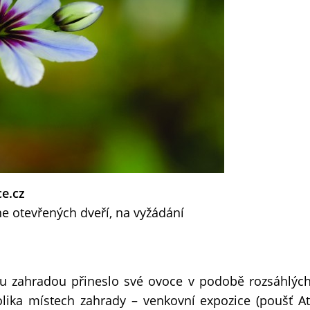
ce.cz
e otevřených dveří, na vyžádání
u zahradou přineslo své ovoce v podobě rozsáhlých
olika místech zahrady – venkovní expozice (poušť A