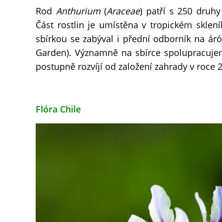
Rod
Anthurium
(
Araceae
) patří s 250 druh
Část rostlin je umístěna v tropickém skleník
sbírkou se zabýval i přední odborník na ár
Garden). Významně na sbírce spolupracuje
postupně rozvíjí od založení zahrady v roce 
Flóra Chile