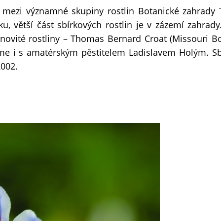
y mezi významné skupiny rostlin Botanické zahrady T
u, větší část sbírkových rostlin je v zázemí zahrady
ónovité rostliny – Thomas Bernard Croat (Missouri Bo
me i s amatérským pěstitelem Ladislavem Holým. Sb
2002.