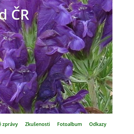
d ČR
é zprávy
Zkušenosti
Fotoalbum
Odkazy