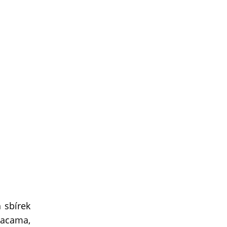
 sbírek
tacama,