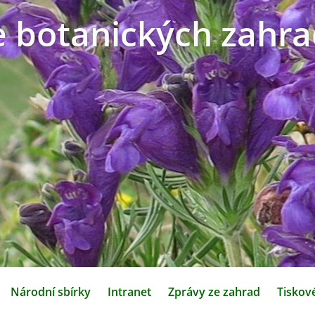
e botanických zahra
Národní sbírky
Intranet
Zprávy ze zahrad
Tiskov