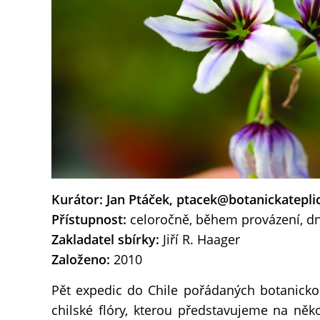
Kurátor: Jan Ptáček, ptacek@botanickatepli
Přístupnost:
celoročně, během provázení, dn
Zakladatel sbírky:
Jiří R. Haager
Založeno:
2010
Pět expedic do Chile pořádaných botanicko
chilské flóry, kterou představujeme na něk