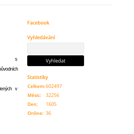
Facebook
Vyhledávání
 s
epůvodních
Statistiky
602497
Celkem:
dených v
32256
Měsíc:
1605
Den:
36
Online: