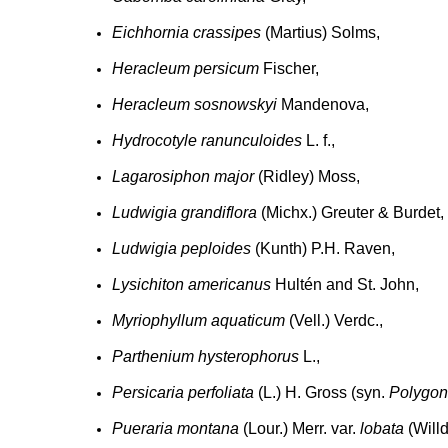
Eichhornia crassipes
(Martius) Solms,
Heracleum persicum
Fischer,
Heracleum sosnowskyi
Mandenova,
Hydrocotyle ranunculoides
L. f.,
Lagarosiphon major
(Ridley) Moss,
Ludwigia grandiflora
(Michx.) Greuter & Burdet,
Ludwigia peploides
(Kunth) P.H. Raven,
Lysichiton americanus
Hultén and St. John,
Myriophyllum aquaticum
(Vell.) Verdc.,
Parthenium hysterophorus
L.,
Persicaria perfoliata
(L.) H. Gross (syn.
Polygon
Pueraria montana
(Lour.) Merr. var.
lobata
(Willd