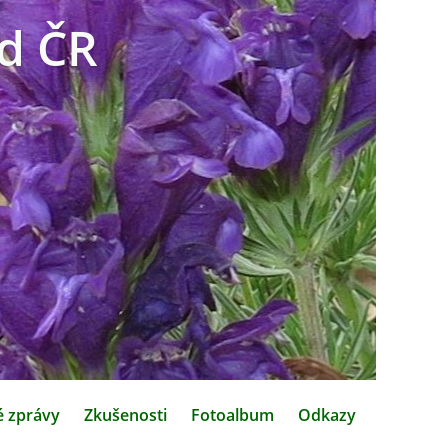
d ČR
é zprávy
Zkušenosti
Fotoalbum
Odkazy