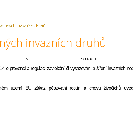
ybraných invazních druhů
ných invazních druhů
e, že v souladu
 o prevenci a regulaci zavlékání či vysazování a šíření invazních n
lém území EU zákaz pěstování rostlin a chovu živočichů uve