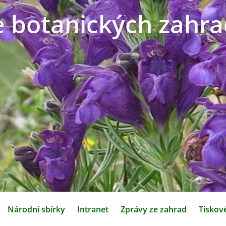
e botanických zahra
Národní sbírky
Intranet
Zprávy ze zahrad
Tiskov