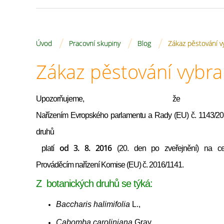
/
/
/
Úvod
Pracovní skupiny
Blog
Zákaz pěstování v
Zákaz pěstování vybra
Upozorňujem
Nařízením Evropského parlamentu a Rady (EU) č. 1143/2014
druhů
od 3. 8. 2016
platí
(20. den po zveřejnění) na ce
Prováděcím nařízení Komise (EU) č. 2016/1141
.
Z botanických druhů se týká:
Baccharis halimifolia
L.,
Cabomba caroliniana
Gray,