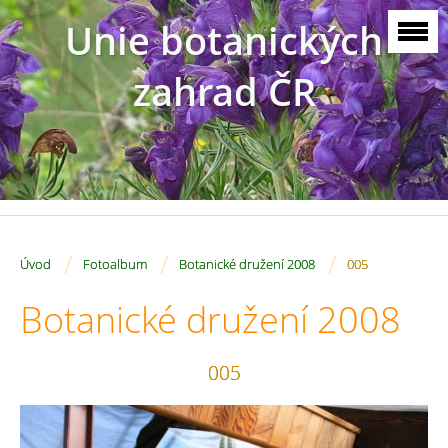
Unie botanických
zahrad ČR
/
/
/
Úvod
Fotoalbum
Botanické družení 2008
005
Botanické družení 2008
005