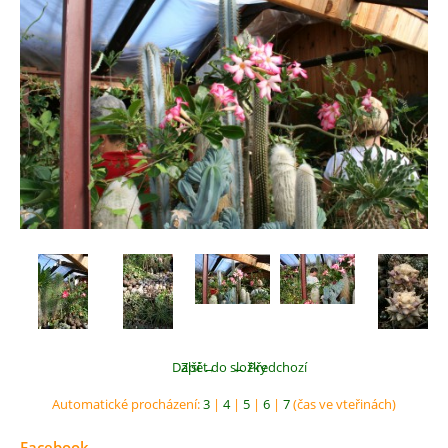
Další →
Zpět do složky
← Předchozí
Automatické procházení:
3
|
4
|
5
|
6
|
7
(čas ve vteřinách)
Facebook