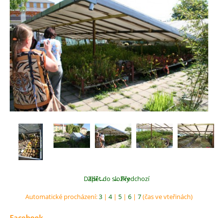
Další →
Zpět do složky
← Předchozí
Automatické procházení:
3
|
4
|
5
|
6
|
7
(čas ve vteřinách)
Facebook