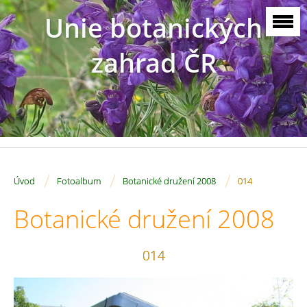
Unie botanických
zahrad ČR
/
/
/
Úvod
Fotoalbum
Botanické družení 2008
014
Botanické družení 2008
014