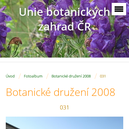
Unie botanických
zahrad ČR
/
/
/
Úvod
Fotoalbum
Botanické družení 2008
031
Botanické družení 2008
031