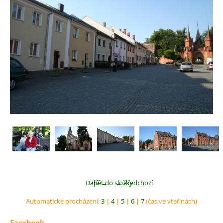
Další →
Zpět do složky
← Předchozí
Automatické procházení:
3
|
4
|
5
|
6
|
7
(čas ve vteřinách)
Facebook