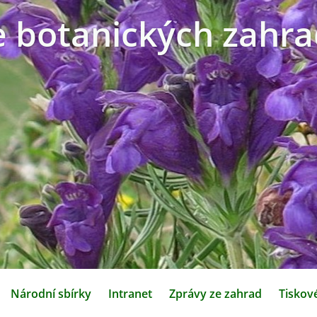
e botanických zahra
Národní sbírky
Intranet
Zprávy ze zahrad
Tiskov