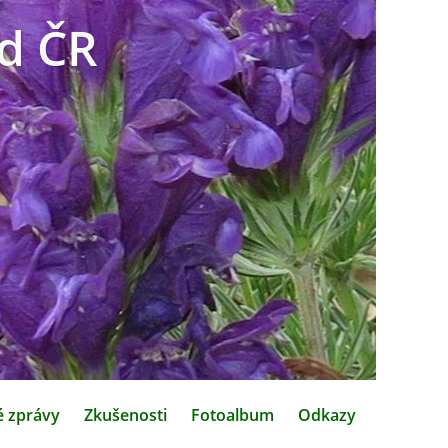
d ČR
é zprávy
Zkušenosti
Fotoalbum
Odkazy