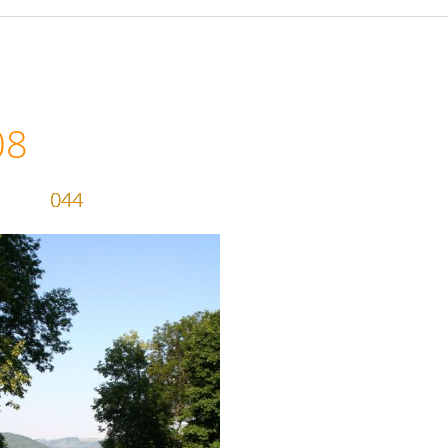
08
044