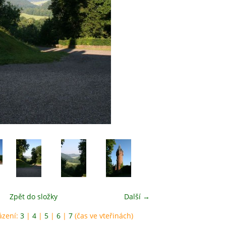
Zpět do složky
Další →
ázení:
3
|
4
|
5
|
6
|
7
(čas ve vteřinách)