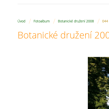
/
/
/
Úvod
Fotoalbum
Botanické družení 2008
044
Botanické družení 20