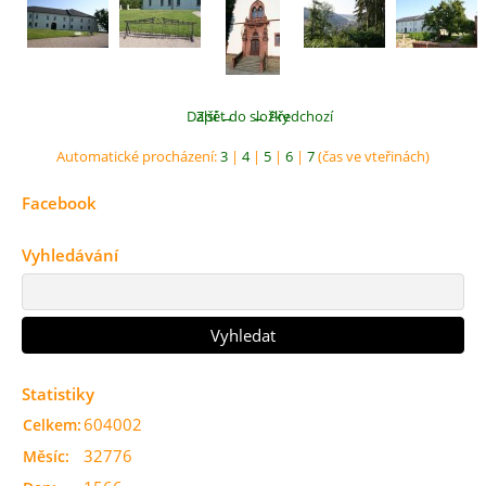
Další →
Zpět do složky
← Předchozí
Automatické procházení:
3
|
4
|
5
|
6
|
7
(čas ve vteřinách)
Facebook
Vyhledávání
Statistiky
604002
Celkem:
32776
Měsíc: