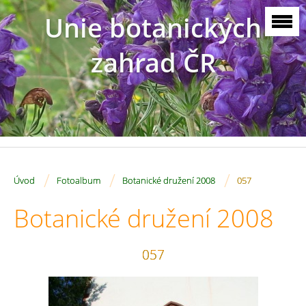
Unie botanických
zahrad ČR
/
/
/
Úvod
Fotoalbum
Botanické družení 2008
057
Botanické družení 2008
057