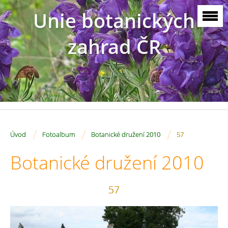
Unie botanických
zahrad ČR
/
/
/
Úvod
Fotoalbum
Botanické družení 2010
57
Botanické družení 2010
57