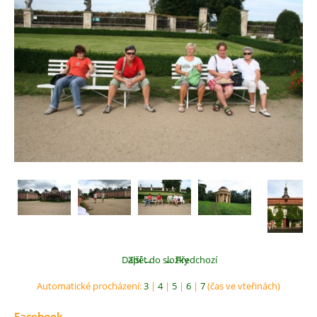
Další →
Zpět do složky
← Předchozí
Automatické procházení:
3
|
4
|
5
|
6
|
7
(čas ve vteřinách)
Facebook