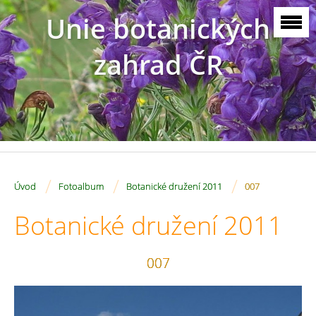
Unie botanických
zahrad ČR
/
/
/
Úvod
Fotoalbum
Botanické družení 2011
007
Botanické družení 2011
007