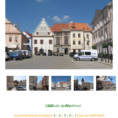
Další →
Zpět do složky
← Předchozí
Automatické procházení:
3
|
4
|
5
|
6
|
7
(čas ve vteřinách)