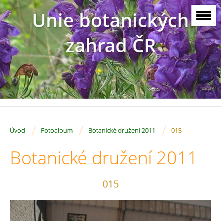
Unie botanických
zahrad ČR
/
/
/
Úvod
Fotoalbum
Botanické družení 2011
015
Botanické družení 2011
015