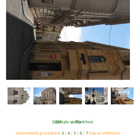
Další →
Zpět do složky
← Předchozí
Automatické procházení:
3
|
4
|
5
|
6
|
7
(čas ve vteřinách)