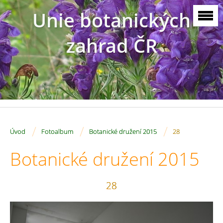
Unie botanických
zahrad ČR
/
/
/
Úvod
Fotoalbum
Botanické družení 2015
28
Botanické družení 2015
28