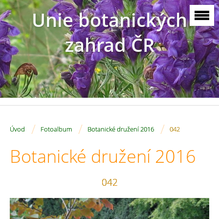
Unie botanických
zahrad ČR
/
/
/
Úvod
Fotoalbum
Botanické družení 2016
042
Botanické družení 2016
042