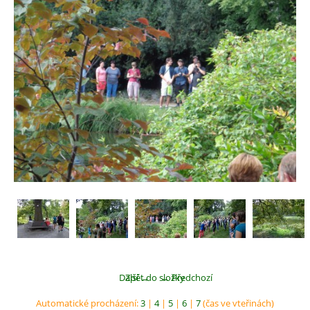
Další →
Zpět do složky
← Předchozí
Automatické procházení:
3
|
4
|
5
|
6
|
7
(čas ve vteřinách)