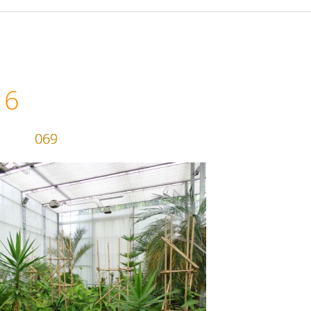
16
069