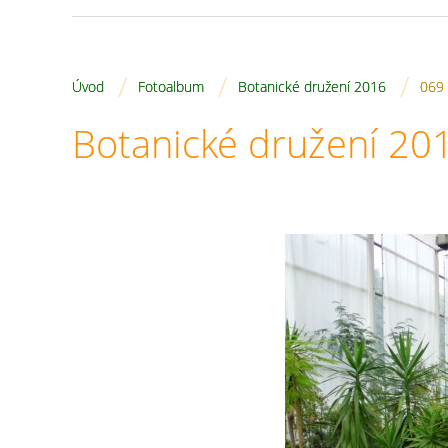
/
/
/
Úvod
Fotoalbum
Botanické družení 2016
069
Botanické družení 20