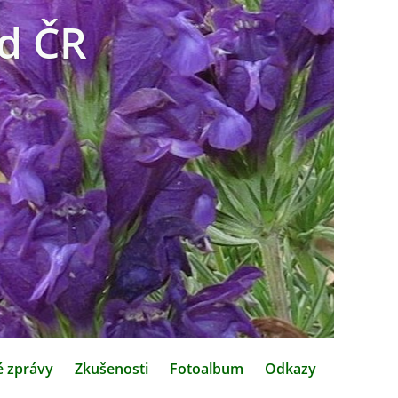
d ČR
é zprávy
Zkušenosti
Fotoalbum
Odkazy