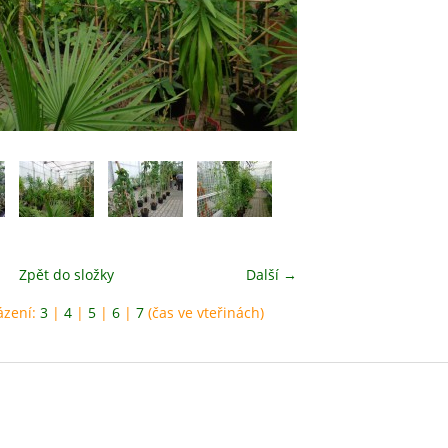
Zpět do složky
Další →
ázení:
3
|
4
|
5
|
6
|
7
(čas ve vteřinách)