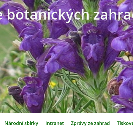
e botanických zahra
Národní sbírky
Intranet
Zprávy ze zahrad
Tiskov