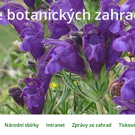
e botanických zahra
Národní sbírky
Intranet
Zprávy ze zahrad
Tiskov