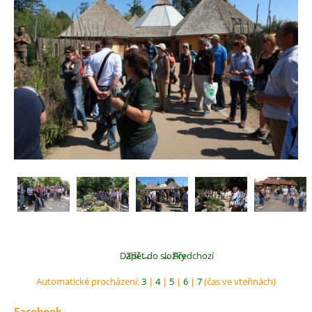
Další →
Zpět do složky
← Předchozí
Automatické procházení:
3
|
4
|
5
|
6
|
7
(čas ve vteřinách)
Facebook