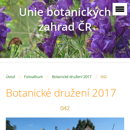
Unie botanických
zahrad ČR
/
/
/
Úvod
Fotoalbum
Botanické družení 2017
042
Botanické družení 2017
042