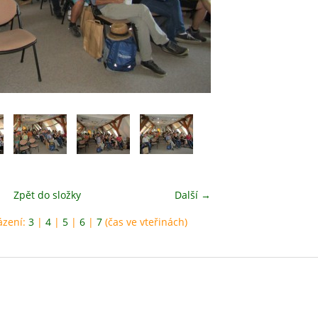
Zpět do složky
Další →
ázení:
3
|
4
|
5
|
6
|
7
(čas ve vteřinách)