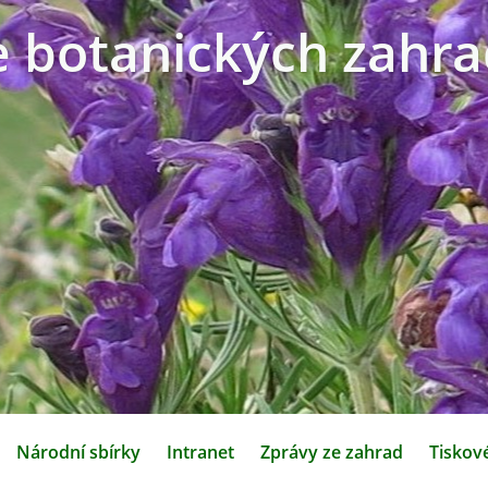
e botanických zahra
Národní sbírky
Intranet
Zprávy ze zahrad
Tiskov