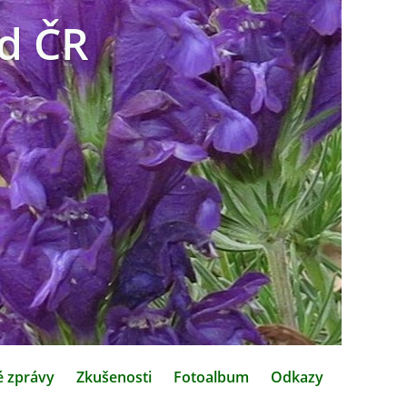
d ČR
é zprávy
Zkušenosti
Fotoalbum
Odkazy