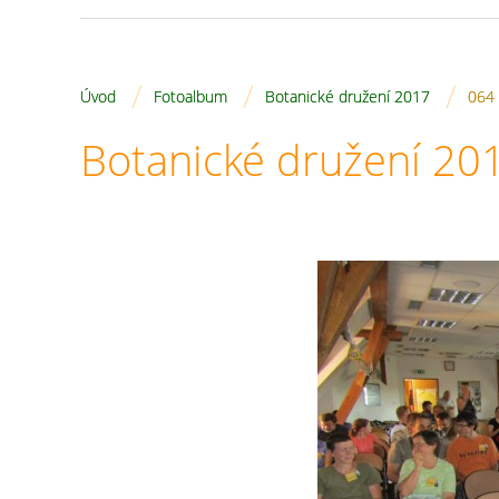
/
/
/
Úvod
Fotoalbum
Botanické družení 2017
064
Botanické družení 20