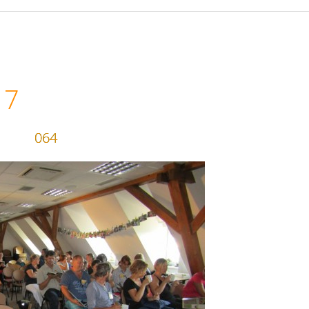
17
064