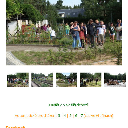
Další →
Zpět do složky
← Předchozí
Automatické procházení:
3
|
4
|
5
|
6
|
7
(čas ve vteřinách)
Facebook