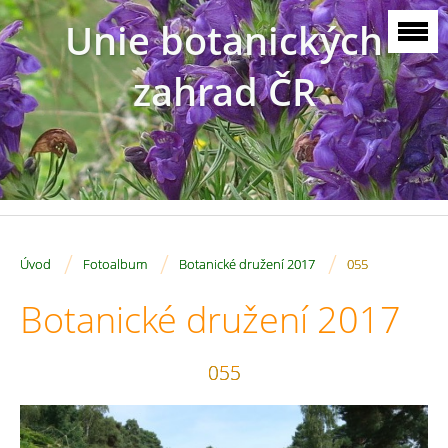
Unie botanických
zahrad ČR
/
/
/
Úvod
Fotoalbum
Botanické družení 2017
055
Botanické družení 2017
055