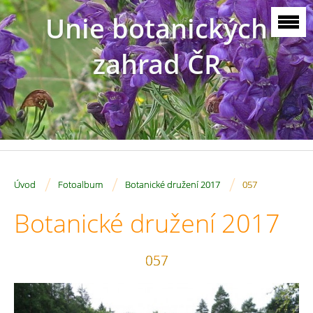
Unie botanických
zahrad ČR
/
/
/
Úvod
Fotoalbum
Botanické družení 2017
057
Botanické družení 2017
057