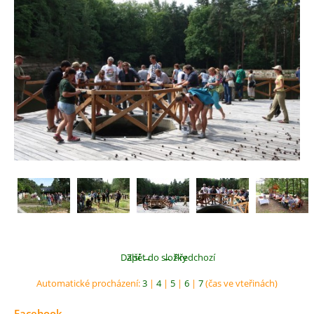
Další →
Zpět do složky
← Předchozí
Automatické procházení:
3
|
4
|
5
|
6
|
7
(čas ve vteřinách)
Facebook